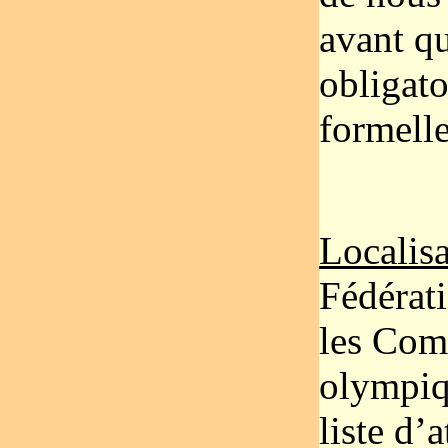
avant qu
obligato
formelle
Localisa
Fédérati
les Com
olympiq
liste d’