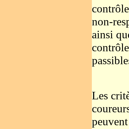
contrôle
non-resp
ainsi qu
contrôle
passible
Les crit
coureurs
peuvent 