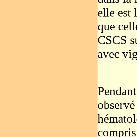
elle est
que cel
CSCS su
avec vig
Pendant
observé 
hématol
compris 