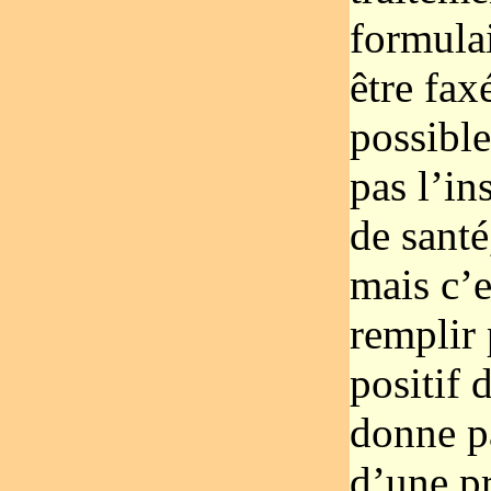
formulai
être fax
possible
pas l’in
de santé
mais c’e
remplir 
positif 
donne pa
d’une pr