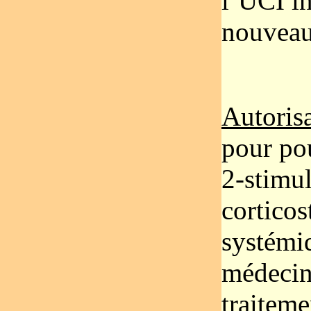
l’UCI i
nouveaut
Autorisa
pour pou
2-stimul
corticos
systémiq
médecin,
traiteme