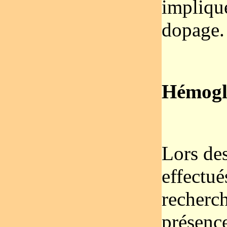
impliqu
dopage.
Hémogl
Lors de
effectu
recherc
présenc