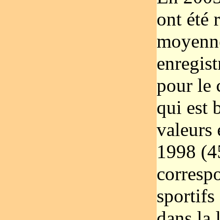
ont été 
moyenne
enregis
pour le 
qui est 
valeurs 
1998 (4
corresp
sportifs
dans la 