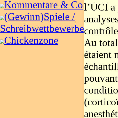
Kommentare & Co
l’UCI a
(Gewinn)Spiele /
analyses
Schreibwettbewerbe
contrôl
Chickenzone
Au total
étaient 
échantil
pouvant 
conditi
(cortico
anesthét