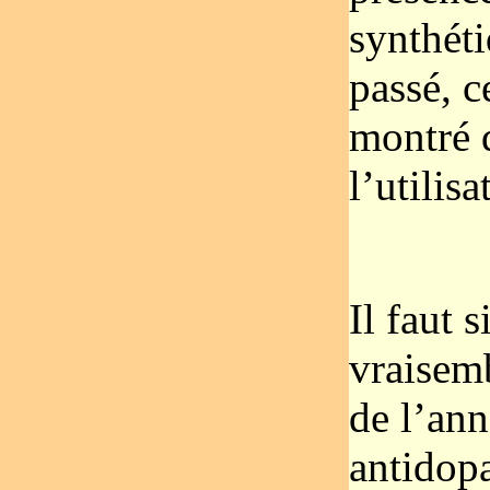
synthét
passé, c
montré 
l’utilis
Il faut 
vraisem
de l’ann
antidop