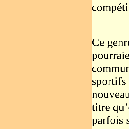
compéti
Ce genr
pourraie
communi
sportifs
nouveau
titre q
parfois 