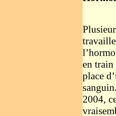
Plusieur
travaill
l’hormo
en train
place d’
sanguin
2004, ce
vraisem