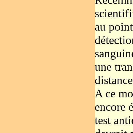
scientif
au point
détectio
sanguine
une tra
distance
A ce mom
encore é
test ant