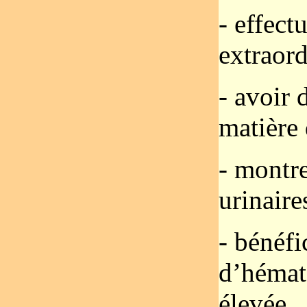
- effect
extraord
- avoir 
matière
- montre
urinaire
- bénéfi
d’hémat
élevée.