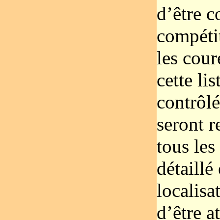
d’être c
compéti
les cour
cette li
contrôlé
seront r
tous les
détaillé
localisa
d’être a