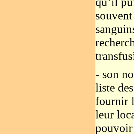
qu’il pu
souvent 
sanguins
recherc
transfus
- son no
liste de
fournir 
leur loc
pouvoir 