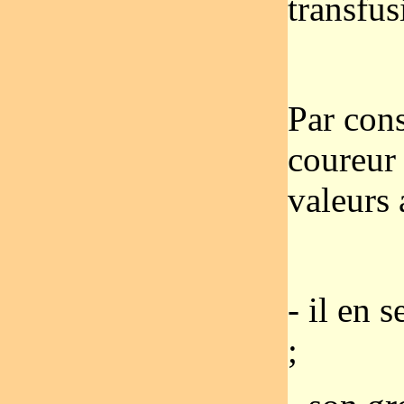
transfus
Par con
coureur 
valeurs 
- il en 
;