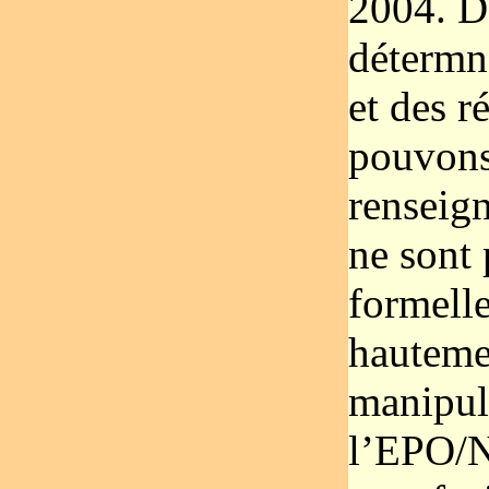
2004. De
détermn
et des r
pouvons
renseig
ne sont
formell
hauteme
manipula
l’EPO/N