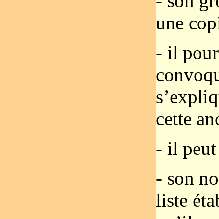
- son gr
une copi
- il pou
convoqu
s’expliq
cette an
- il peut
- son no
liste ét