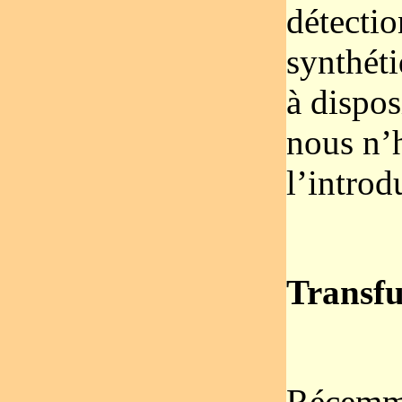
détecti
synthéti
à dispos
nous n’h
l’introd
Transfu
Récemme