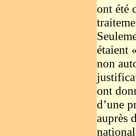
ont été 
traiteme
Seuleme
étaient 
non aut
justific
ont donn
d’une pr
auprès d
national