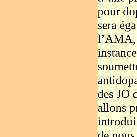
pour do
sera éga
l’AMA, 
instanc
soumett
antidopa
des JO 
allons 
introdui
de nous 