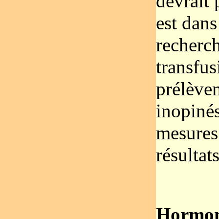
devrait p
est dans
recherch
transfus
prélève
inopinés
mesures
résulta
Hormone