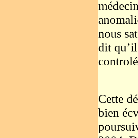
médecin)
anomalie
nous sat
dit qu’i
controlé
Cette d
bien éc
poursui