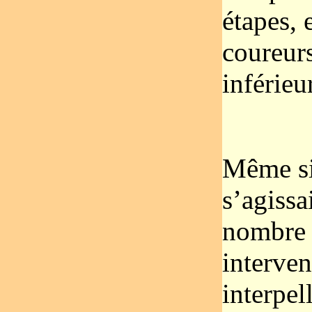
étapes, 
coureur
inférieur
Même si
s’agissa
nombre 
interve
interpel