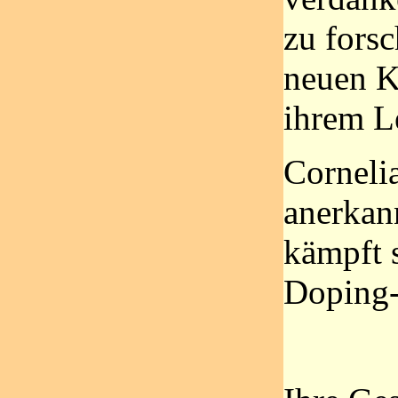
zu fors
neuen K
ihrem L
Corneli
anerkan
kämpft s
Doping-