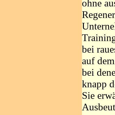
ohne aus
Regener
Unterne
Trainin
bei rau
auf dem
bei den
knapp d
Sie erw
Ausbeut