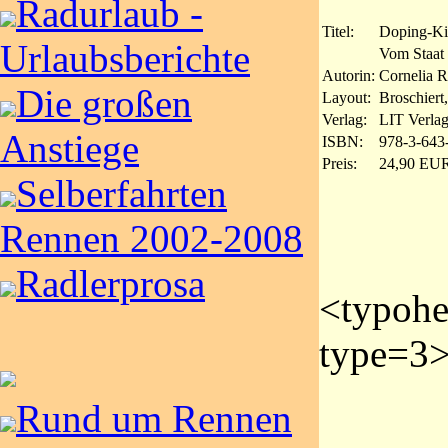
Radurlaub -
Titel:
Doping-Ki
Urlaubsberichte
Vom Staat 
Autorin:
Cornelia 
Die großen
Layout:
Broschiert
Verlag:
LIT Verlag
Anstiege
ISBN:
978-3-643
Preis:
24,90 EU
Selberfahrten
Rennen 2002-2008
Radlerprosa
<typoh
type=3>
Rund um Rennen