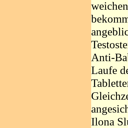
weichen.
bekomme
angebli
Testoste
Anti-Ba
Laufe d
Tablett
Gleichze
angesic
Ilona S