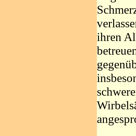
Schmerz
verlass
ihren Al
betreue
gegenüb
insbeso
schwere
Wirbels
angespr