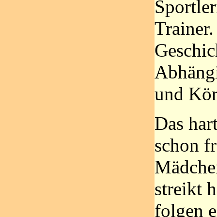
Sportle
Trainer.
Geschic
Abhängi
und Kör
Das hart
schon f
Mädchen
streikt
folgen e