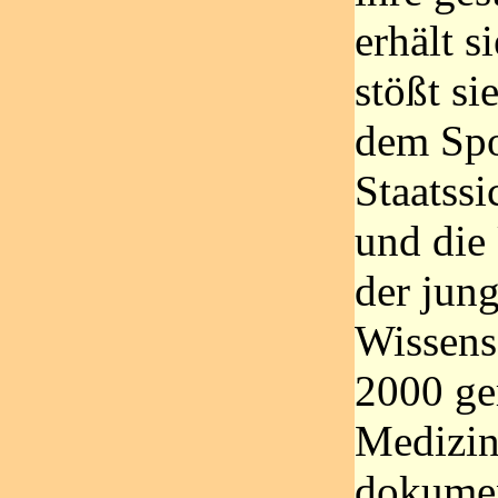
erhält 
stößt si
dem Spo
Staatssi
und die
der jung
Wissens
2000 ger
Medizin-
dokumen