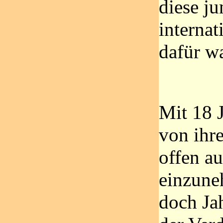
diese j
internat
dafür w
Mit 18 
von ihr
offen a
einzune
doch Jah