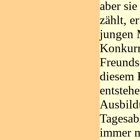
aber sie
zählt, e
jungen 
Konkurr
Freunds
diesem 
entstehe
Ausbildu
Tagesab
immer m