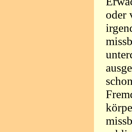
Erwac
oder 
irgen
missb
unter
ausge
schon
Fremd
körpe
missb