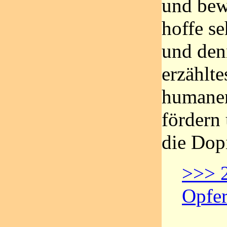
und bew
hoffe se
und den
erzählte
humanen
fördern 
die Dop
>>> 
Opfer