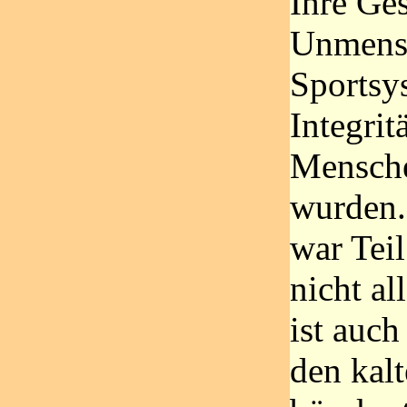
Ihre Ges
Unmensc
Sportsy
Integri
Mensche
wurden.
war Teil
nicht al
ist auch
den kal