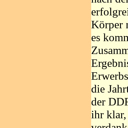
erfolgr
Körper 
es komm
Zusamm
Ergebni
Erwerbs
die Jah
der DDR
ihr klar
verdank