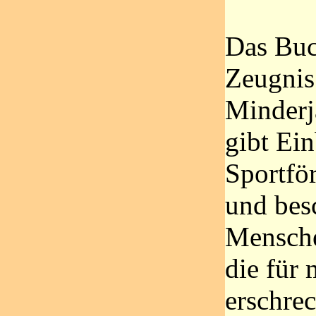
Das Buch
Zeugnis
Minderj
gibt Ein
Sportfö
und bes
Mensche
die für
erschre