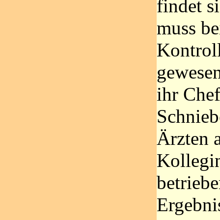
findet s
muss be
Kontrol
gewesen 
ihr Che
Schnieb
Ärzten a
Kollegi
betrieb
Ergebnis