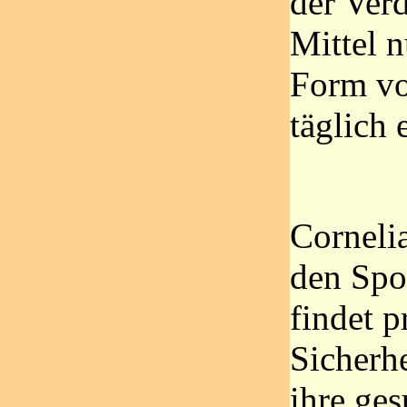
der Verd
Mittel n
Form vo
täglich 
Corneli
den Spor
findet p
Sicherhe
ihre ge