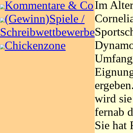
Im Alte
Kommentare & Co
Corneli
(Gewinn)Spiele /
Sportsc
Schreibwettbewerbe
Dynamo
Chickenzone
Umfangr
Eignung
ergeben
wird sie
fernab d
Sie hat