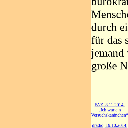
bürokrat
Mensche
durch ei
für das
jemand v
große No
FAZ, 8.11.2014:
„Ich war ein
Versuchskaninchen“
dradio, 19.10.2014: