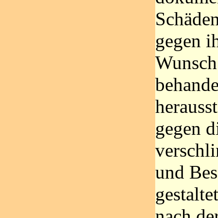
Schäden 
gegen i
Wunsch 
behandel
herausst
gegen di
verschl
und Bes
gestalte
nach de