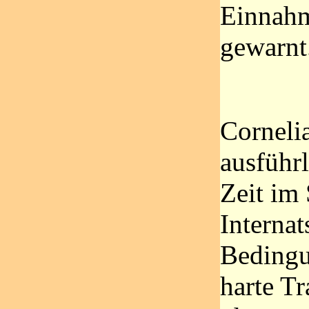
Einnahm
gewarnt
Corneli
ausführl
Zeit im 
Internat
Bedingu
harte T