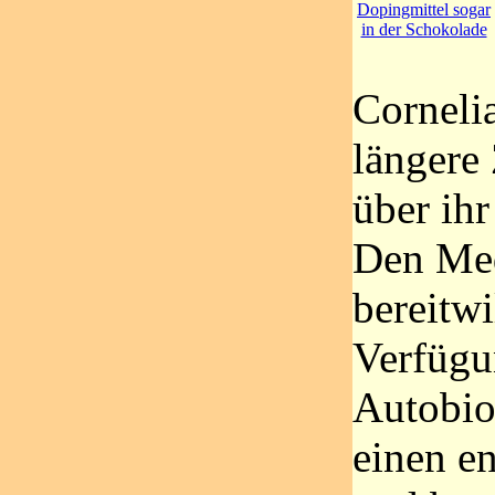
Dopingmittel sogar
in der Schokolade
Corneli
längere 
über ihr
Den Med
bereitwi
Verfügu
Autobiog
einen e