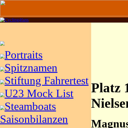
Portraits
Spitznamen
Stiftung Fahrertest
Platz 
U23 Mock List
Nielse
Steamboats
Saisonbilanzen
Magnus