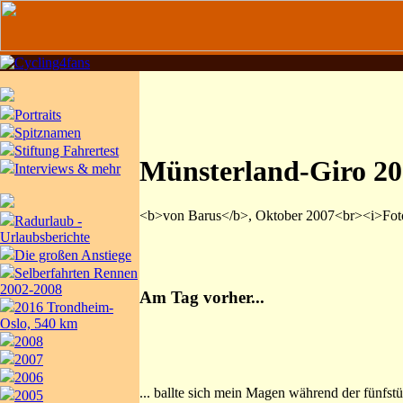
Portraits
Spitznamen
Stiftung Fahrertest
Münsterland-Giro 2
Interviews & mehr
<b>von Barus</b>, Oktober 2007<br><i>Foto
Radurlaub -
Urlaubsberichte
Die großen Anstiege
Selberfahrten Rennen
2002-2008
Am Tag vorher...
2016 Trondheim-
Oslo, 540 km
2008
2007
2006
... ballte sich mein Magen während der fünfs
2005