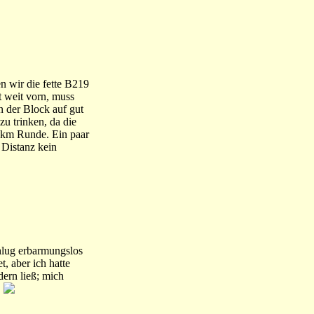
n wir die fette B219
t weit vorn, muss
n der Block auf gut
u trinken, da die
100km Runde. Ein paar
 Distanz kein
hlug erbarmungslos
, aber ich hatte
ern ließ; mich
.