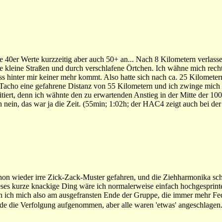
he 40er Werte kurzzeitig aber auch 50+ an... Nach 8 Kilometern verlasse
 kleine Straßen und durch verschlafene Örtchen. Ich wähne mich rech
ass hinter mir keiner mehr kommt. Also hatte sich nach ca. 25 Kilometer
 Tacho eine gefahrene Distanz von 55 Kilometern und ich zwinge mich z
 irritiert, denn ich wähnte den zu erwartenden Anstieg in der Mitte der 
nein, das war ja die Zeit. (55min; 1:02h; der HAC4 zeigt auch bei der
on wieder irre Zick-Zack-Muster gefahren, und die Ziehharmonika sc
eses kurze knackige Ding wäre ich normalerweise einfach hochgesprintet
 ich mich also am ausgefransten Ende der Gruppe, die immer mehr Fed
rde die Verfolgung aufgenommen, aber alle waren 'etwas' angeschlagen