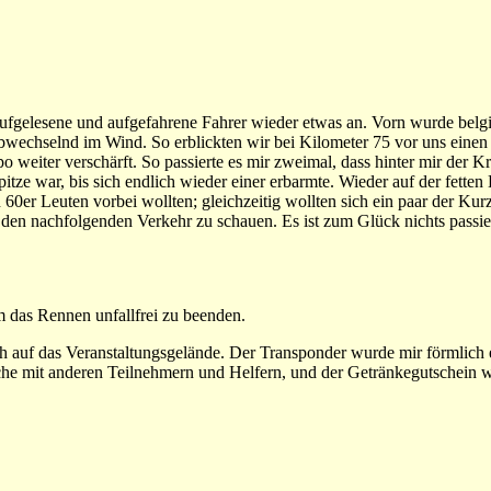
gelesene und aufgefahrene Fahrer wieder etwas an. Vorn wurde belgis
n abwechselnd im Wind. So erblickten wir bei Kilometer 75 vor uns eine
iter verschärft. So passierte es mir zweimal, dass hinter mir der Kr
itze war, bis sich endlich wieder einer erbarmte. Wieder auf der fetten
 60er Leuten vorbei wollten; gleichzeitig wollten sich ein paar der Kur
den nachfolgenden Verkehr zu schauen. Es ist zum Glück nichts passier
m das Rennen unfallfrei zu beenden.
h auf das Veranstaltungsgelände. Der Transponder wurde mir förmlich e
che mit anderen Teilnehmern und Helfern, und der Getränkegutschein w