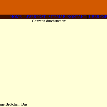
HOME
|
LESERPOST
|
SITEMAP
|
KONTAKT
|
ÜBER C4F
Gazzetta durchsuchen:
kene Brötchen. Das