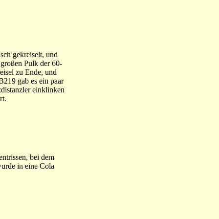
ch gekreiselt, und
n großen Pulk der 60-
eisel zu Ende, und
 B219 gab es ein paar
zdistanzler einklinken
t.
ntrissen, bei dem
urde in eine Cola