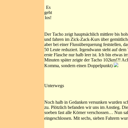
Es
geht
los!
Der Tacho zeigt hauptsächlich mittlere bis ho
und fahren im Zick-Zack-Kurs über gemütliche
aber bei einer Flussüberquerung feststellen, d
50 Leute reduziert. Irgendwann steht auf dem
erste Flasche nur halb leer ist. Ich bin etwas
Minuten später zeigte der Tacho 102km!?! Ach 
Komma, sondern einen Doppelpunkt)
Unterwegs
Noch halb in Gedanken versunken wurden sch
zu. Plötzlich befanden wir uns im Anstieg. Di
soeben fast alle Körner verschossen… Nun sah
eingeschlossen. Mit sechs, sieben Fahrern wu