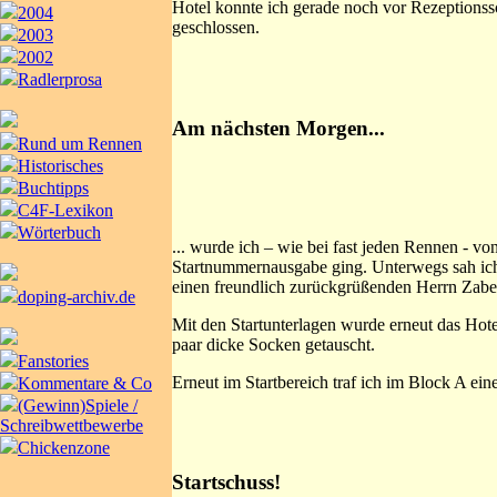
Hotel konnte ich gerade noch vor Rezeptionss
2004
geschlossen.
2003
2002
Radlerprosa
Am nächsten Morgen...
Rund um Rennen
Historisches
Buchtipps
C4F-Lexikon
Wörterbuch
... wurde ich – wie bei fast jeden Rennen - v
Startnummernausgabe ging. Unterwegs sah ich
einen freundlich zurückgrüßenden Herrn Zabe
doping-archiv.de
Mit den Startunterlagen wurde erneut das Hot
paar dicke Socken getauscht.
Fanstories
Erneut im Startbereich traf ich im Block A ein
Kommentare & Co
(Gewinn)Spiele /
Schreibwettbewerbe
Chickenzone
Startschuss!