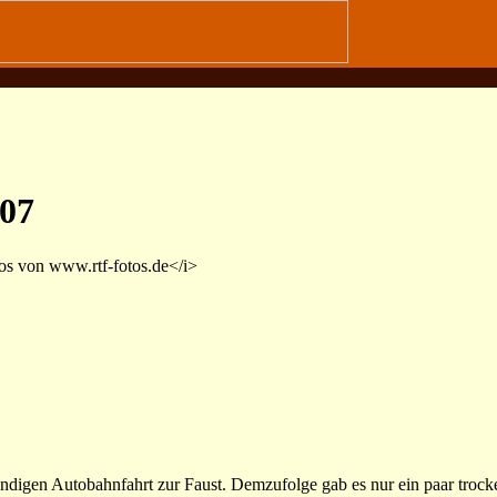
007
s von www.rtf-fotos.de</i>
tündigen Autobahnfahrt zur Faust. Demzufolge gab es nur ein paar troc