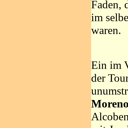
Faden, 
im selbe
waren.
Ein im 
der Tou
unumstr
Moren
Alcobend