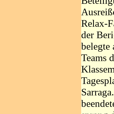
Beteili
Ausreiß
Relax-F
der Beri
belegte 
Teams d
Klassem
Tagespla
Sarraga.
beendet