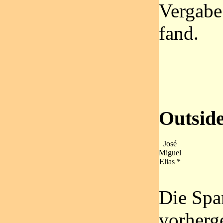
Vergabe
fand.
Outsid
José
Miguel
Elias *
Die Span
vorherg