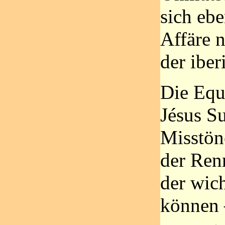
sich ebe
Affäre 
der iber
Die Eq
Jésus Su
Misstön
der Renn
der wic
können 