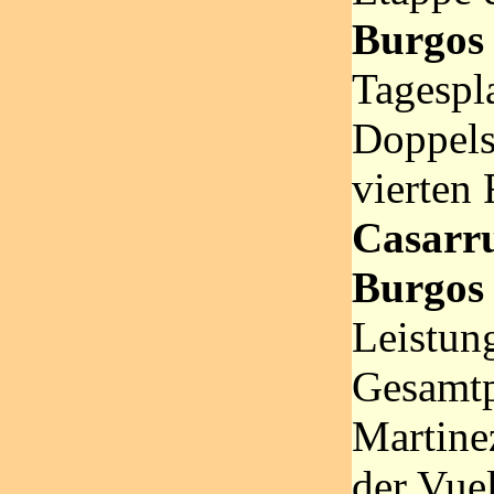
Burgos
Tagespla
Doppels
vierten
Casarr
Burgos
Leistung
Gesamtp
Martine
der Vuel