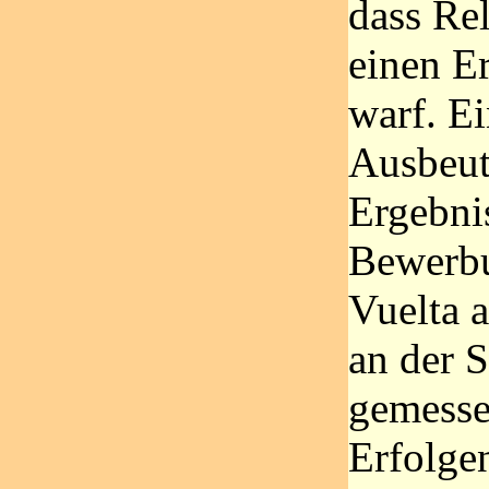
dass Rel
einen E
warf. E
Ausbeut
Ergebnis
Bewerbu
Vuelta 
an der 
gemesse
Erfolge