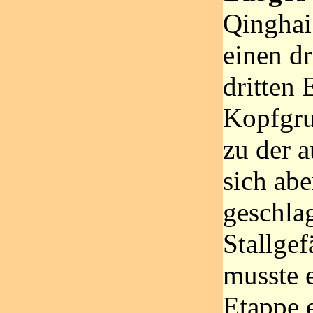
Qinghai
einen dr
dritten 
Kopfgru
zu der a
sich ab
geschla
Stallge
musste e
Etappe e