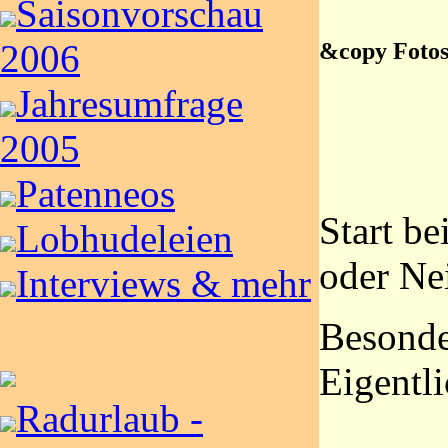
Saisonvorschau
&copy Foto
2006
Jahresumfrage
2005
Patenneos
Start be
Lobhudeleien
oder Nei
Interviews & mehr
Besonde
Eigentli
Radurlaub -