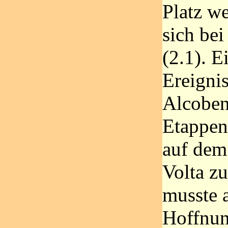
Platz we
sich bei
(2.1). E
Ereignis
Alcobend
Etappens
auf dem 
Volta z
musste a
Hoffnun