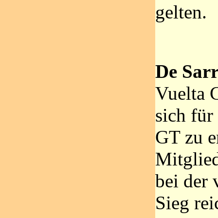
gelten.
De Sar
Vuelta C
sich fü
GT zu e
Mitglie
bei der 
Sieg rei