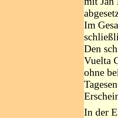
mit Jan
abgesetz
Im Gesa
schließl
Den scha
Vuelta C
ohne bei
Tagesen
Erschein
In der 