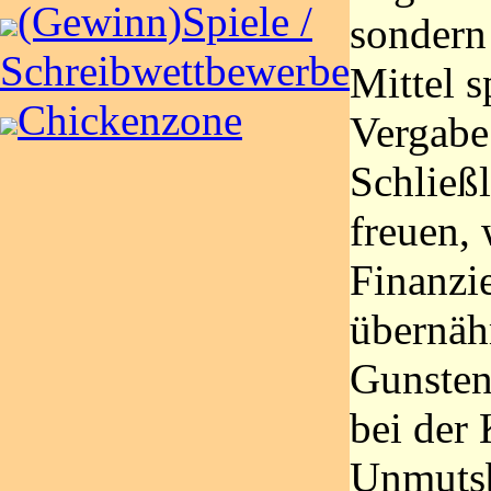
(Gewinn)Spiele /
sondern 
Schreibwettbewerbe
Mittel s
Chickenzone
Vergabe
Schließ
freuen,
Finanzi
übernäh
Gunsten
bei der
Unmuts