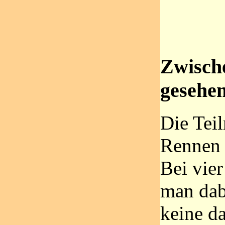
Zwische
geseh
Die Tei
Rennen i
Bei vie
man dab
keine da