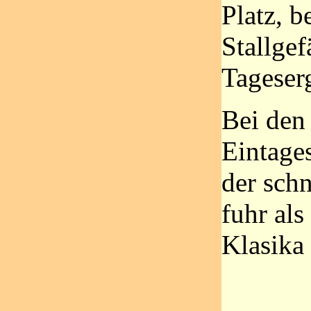
Platz, b
Stallgef
Tageser
Bei den
Eintage
der schn
fuhr als
Klasika