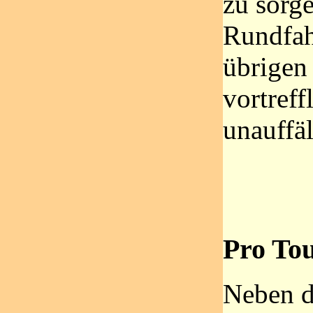
zu sorg
Rundfah
übrigen
vortreff
unauffäl
Pro To
Neben de