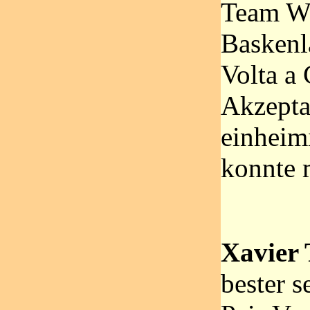
Team Wi
Baskenl
Volta a
Akzepta
einheim
konnte m
Xavier
bester s