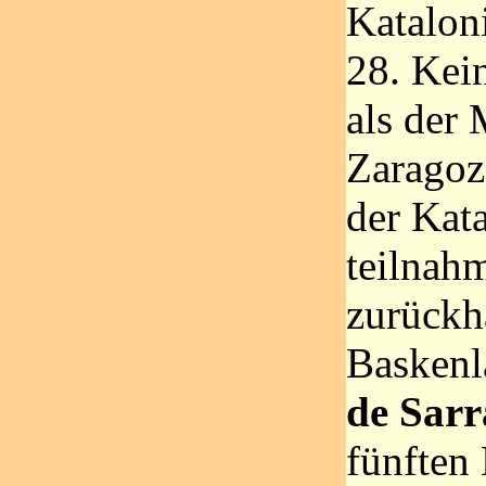
Katalon
28. Kei
als der
Zaragoz
der Kat
teilnahm
zurückh
Baskenl
de Sar
fünften