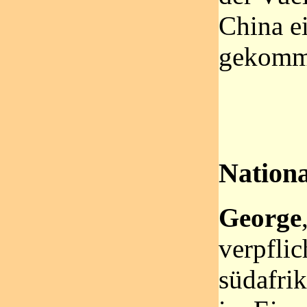
China e
gekomme
Nationa
George
verpflic
südafri