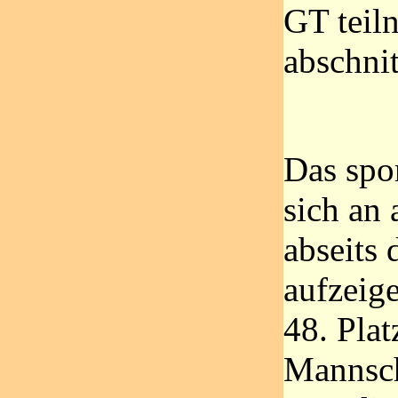
GT teil
abschnit
Das spo
sich an 
abseits 
aufzeig
48. Plat
Mannsch