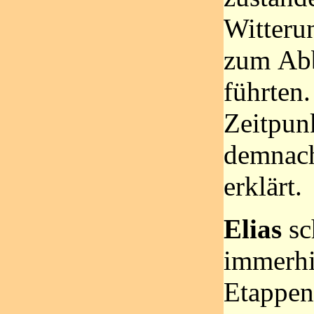
Witteru
zum Abb
führten.
Zeitpun
demnach
erklärt.
Elias
sc
immerhi
Etappen