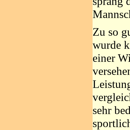
sprang 
Mannsch
Zu so g
wurde k
einer Wi
versehe
Leistun
verglei
sehr bed
sportlic