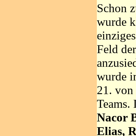
Schon z
wurde k
einzige
Feld de
anzusie
wurde i
21. von
Teams. 
Nacor B
Elias, 