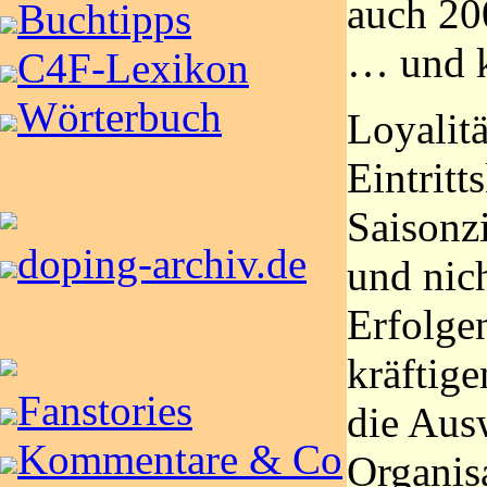
auch 20
Buchtipps
… und k
C4F-Lexikon
Wörterbuch
Loyalitä
Eintritt
Saisonzi
doping-archiv.de
und nic
Erfolge
kräftige
Fanstories
die Aus
Kommentare & Co
Organis