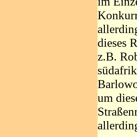
im Einze
Konkurr
allerdin
dieses 
z.B. Ro
südafri
Barlowo
um diese
Straßen
allerdin