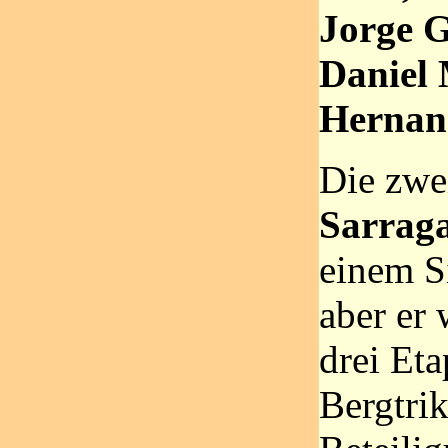
Jorge G
Daniel 
Herna
Die zwe
Sarrag
einem Si
aber er
drei Et
Bergtri