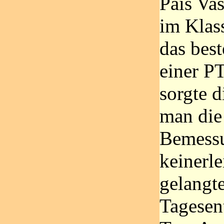
Pais Vas
im Klas
das bes
einer P
sorgte 
man die 
Bemessu
keinerle
gelangte
Tagesen