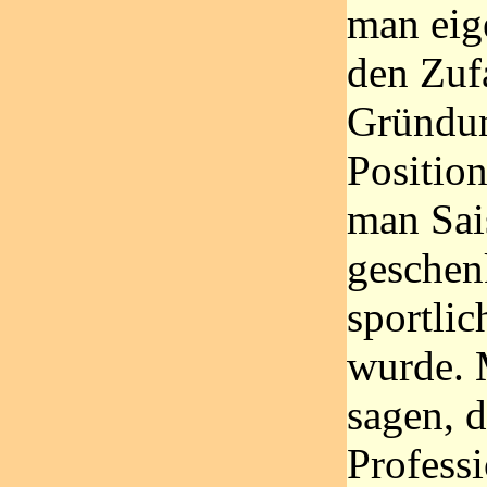
man eig
den Zufa
Gründun
Positio
man Sai
geschen
sportlic
wurde. 
sagen, d
Professi