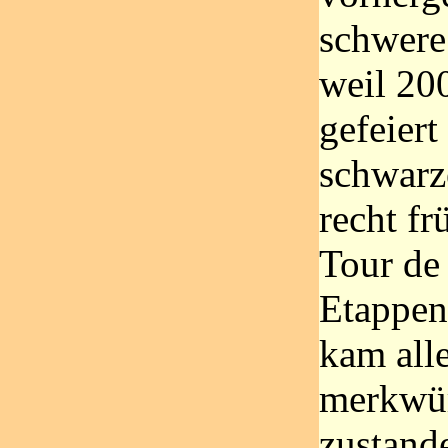
schwere
weil 200
gefeier
schwarz
recht fr
Tour de
Etappens
kam all
merkwü
zustande