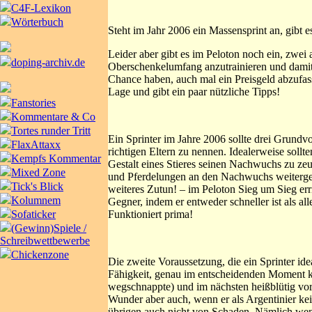
C4F-Lexikon
Wörterbuch
Steht im Jahr 2006 ein Massensprint an, gibt
Leider aber gibt es im Peloton noch ein, zwei 
doping-archiv.de
Oberschenkelumfang anzutrainieren und damit 
Chance haben, auch mal ein Preisgeld abzufas
Lage und gibt ein paar nützliche Tipps!
Fanstories
Kommentare & Co
Tortes runder Tritt
Ein Sprinter im Jahre 2006 sollte drei Grundv
FlaxAttaxx
richtigen Eltern zu nennen. Idealerweise sollt
Kempfs Kommentar
Gestalt eines Stieres seinen Nachwuchs zu zeug
Mixed Zone
und Pferdelungen an den Nachwuchs weitergeg
Tick's Blick
weiteres Zutun! – im Peloton Sieg um Sieg er
Kolumnem
Gegner, indem er entweder schneller ist als all
Funktioniert prima!
Sofaticker
(Gewinn)Spiele /
Schreibwettbewerbe
Chickenzone
Die zweite Voraussetzung, die ein Sprinter ide
Fähigkeit, genau im entscheidenden Moment ka
wegschnappte) und im nächsten heißblütig vor
Wunder aber auch, wenn er als Argentinier kei
übrigen auch nicht von Schaden. Nämlich wen