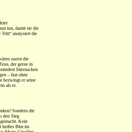
Meter
n tun, damit sie die
ritt“ analysiert die
wären zuerst die
Zeus, der gerne in
zumindest Stiernacken
en – fast ohne
e bezwingt er seine
in als er.
denken! Sondern die
o den Sieg
o gemacht. Kein
t heißes Blut im
as Mario Cipollini