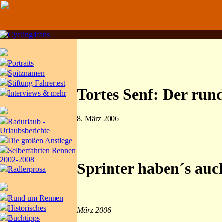
Portraits
Spitznamen
Stiftung Fahrertest
Tortes Senf: Der rund
Interviews & mehr
8. März 2006
Radurlaub -
Urlaubsberichte
Die großen Anstiege
Selberfahrten Rennen
2002-2008
Sprinter haben´s auch
Radlerprosa
Rund um Rennen
Historisches
März 2006
Buchtipps