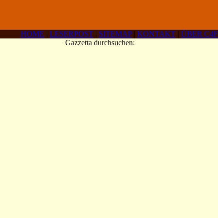
HOME
|
LESERPOST
|
SITEMAP
|
KONTAKT
|
ÜBER C4F
Gazzetta durchsuchen: