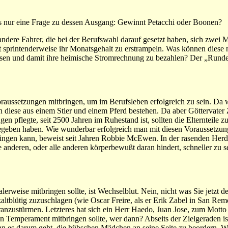
 es nur eine Frage zu dessen Ausgang: Gewinnt Petacchi oder Boonen?
andere Fahrer, die bei der Berufswahl darauf gesetzt haben, sich zwei 
sprintenderweise ihr Monatsgehalt zu erstrampeln. Was können diese nu
sen und damit ihre heimische Stromrechnung zu bezahlen? Der „Runde T
oraussetzungen mitbringen, um im Berufsleben erfolgreich zu sein. Da 
en diese aus einem Stier und einem Pferd bestehen. Da aber Göttervater 
en pflegte, seit 2500 Jahren im Ruhestand ist, sollten die Elternteile 
eben haben. Wie wunderbar erfolgreich man mit diesen Voraussetzung
ringen kann, beweist seit Jahren Robbie McEwen. In der rasenden Herd
e anderen, oder alle anderen körperbewußt daran hindert, schneller zu se
alerweise mitbringen sollte, ist Wechselblut. Nein, nicht was Sie jetzt 
ltblütig zuzuschlagen (wie Oscar Freire, als er Erik Zabel in San Rem
anzustürmen. Letzteres hat sich ein Herr Haedo, Juan Jose, zum Mott
n Temperament mitbringen sollte, wer dann? Abseits der Zielgeraden is
n es darum geht, die hübschen Mädchen an seine Seite zu beordern. W