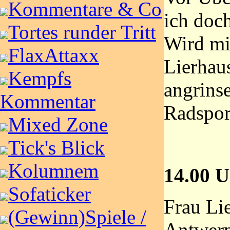
Kommentare & Co
ich doch
Tortes runder Tritt
Wird mic
FlaxAttaxx
Lierhau
Kempfs
angrinse
Kommentar
Radspor
Mixed Zone
Tick's Blick
Kolumnem
14.00 U
Sofaticker
Frau Lie
(Gewinn)Spiele /
Antwerp