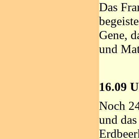
Das Fra
begeist
Gene, d
und Mat
16.09 U
Noch 24
und das
Erdbeer