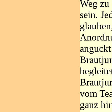
Weg zu 
sein. Je
glauben
Anordnu
anguckt
Brautju
begleite
Brautju
vom Tea
ganz hi