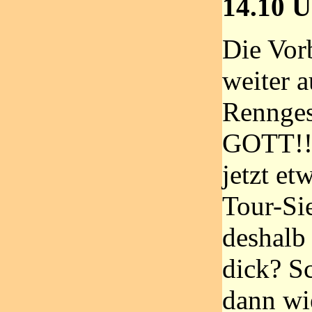
14.10 U
Die Vor
weiter a
Rennge
GOTT!! U
jetzt et
Tour-Si
deshalb
dick? Sc
dann wi