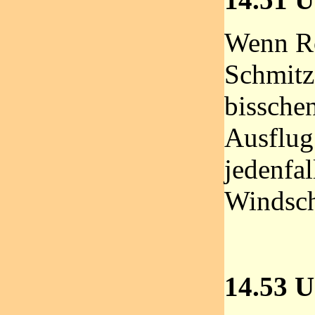
Wenn R
Schmitz 
bissche
Ausflug
jedenfal
Windsc
14.53 U