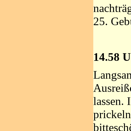
nachträ
25. Geb
14.58 U
Langsam
Ausreiß
lassen. 
prickel
bittesch