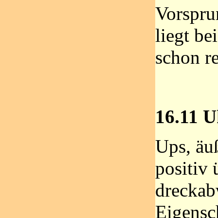
Vorspru
liegt b
schon r
16.11 U
Ups, äu
positiv 
dreckab
Eigensc