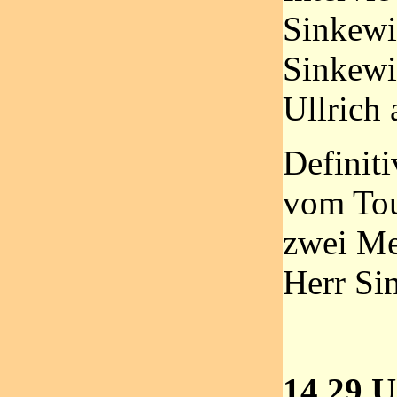
Sinkewi
Sinkewi
Ullrich 
Definit
vom Tou
zwei Me
Herr Si
14.29 U