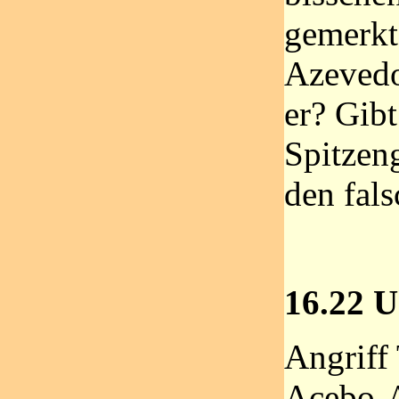
gemerkt
Azevedo
er? Gib
Spitzen
den fal
16.22 U
Angriff
Acebo-A