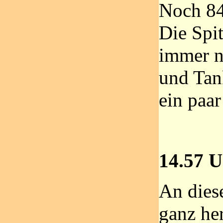
Noch 84 
Die Spi
immer n
und Tank
ein paa
14.57 U
An diese
ganz he