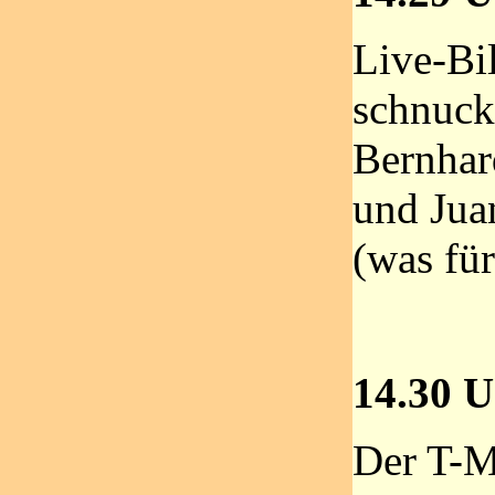
Live-Bi
schnuck
Bernhar
und Jua
(was fü
14.30 U
Der T-M