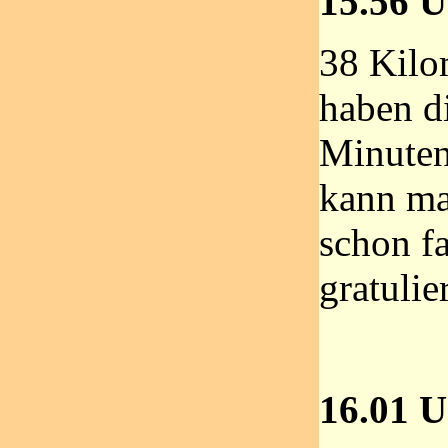
15.56 U
38 Kilo
haben d
Minuten
kann ma
schon f
gratulie
16.01 U