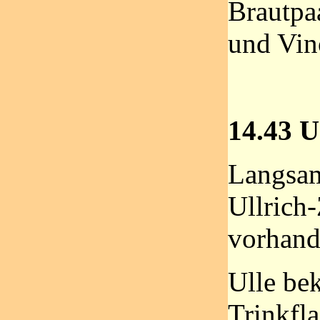
Brautpa
und Vin
14.43 U
Langsam
Ullrich-
vorhand
Ulle be
Trinkfla