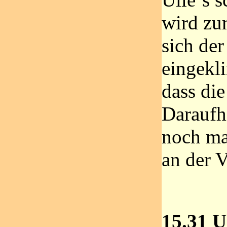
wird zum
sich de
eingekl
dass die
Daraufh
noch ma
an der 
15.31 U