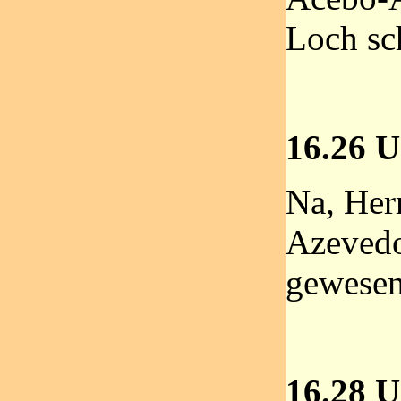
Loch sch
16.26 U
Na, Her
Azevedo
gewesen
16.28 U