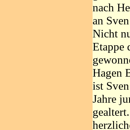
nach Her
an Sven
Nicht nu
Etappe 
gewonne
Hagen B
ist Sven
Jahre ju
gealtert
herzlic