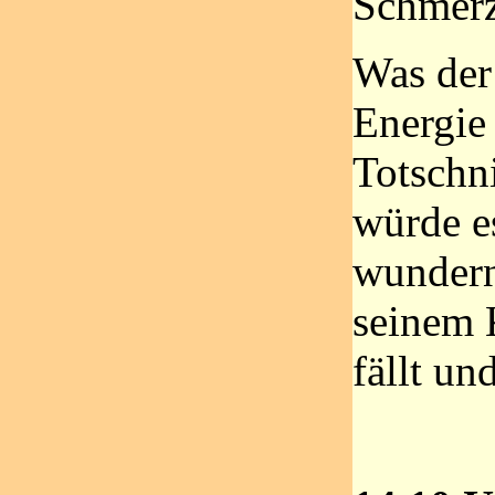
Schmerz
Was der
Energie 
Totschn
würde es
wundern
seinem 
fällt un