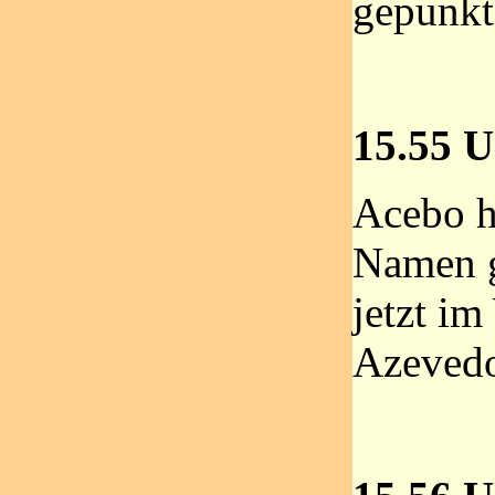
gepunkte
15.55 U
Acebo h
Namen g
jetzt i
Azeved