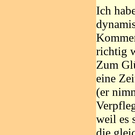
Ich habe
dynami
Komment
richtig 
Zum Glü
eine Ze
(er nim
Verpfle
weil es 
die glei