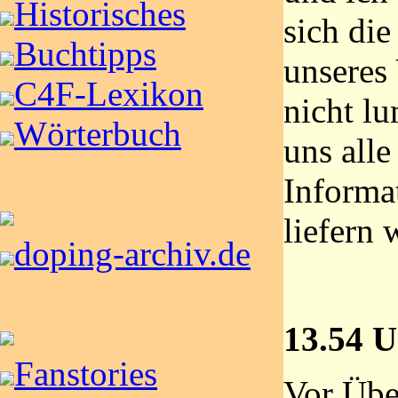
Historisches
sich die
Buchtipps
unseres
C4F-Lexikon
nicht l
Wörterbuch
uns all
Informa
liefern 
doping-archiv.de
13.54 U
Fanstories
Vor Übe