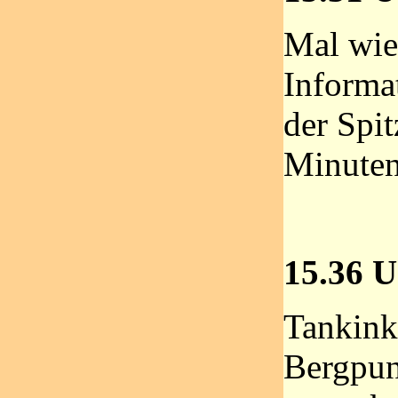
Mal wie
Informa
der Spit
Minuten
15.36 U
Tankink 
Bergpun