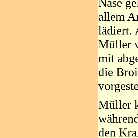
Nase ge
allem A
lädiert
Müller 
mit abge
die Broi
vorgeste
Müller 
während
den Kra