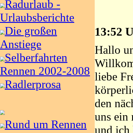
Radurlaub -
Urlaubsberichte
Die großen
13:52 U
Anstiege
Hallo u
Selberfahrten
Willkom
Rennen 2002-2008
liebe F
Radlerprosa
körperl
den näc
uns ein
Rund um Rennen
und ich 