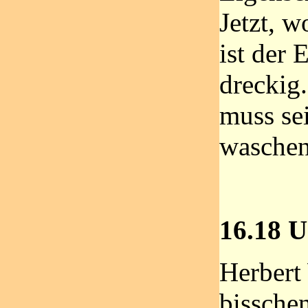
Jetzt, w
ist der 
dreckig.
muss sei
waschen
16.18 U
Herbert 
bisschen