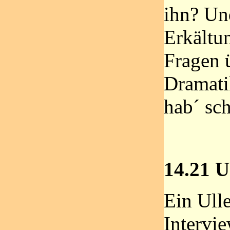
ihn? Und
Erkältu
Fragen 
Dramatik
hab´ sc
14.21 U
Ein Ull
Intervie