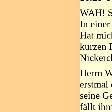
WAH! Sc
In eine
Hat mic
kurzen 
Nickerch
Herrn Wa
erstmal 
seine G
fällt ih