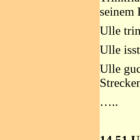
seinem 
Ulle tri
Ulle iss
Ulle guc
Strecke
…..
14.51 U