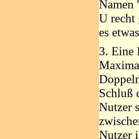
Namen '
U recht 
es etwas 
3. Eine
Maximal
Doppeln
Schluß 
Nutzer s
zwische
Nutzer i