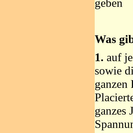
geben
Was gib
1.
auf j
sowie d
ganzen 
Placiert
ganzes 
Spannun