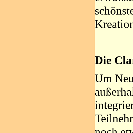
schönste
Kreatio
Die Cla
Um Neue
außerha
integrie
Teilneh
noch et