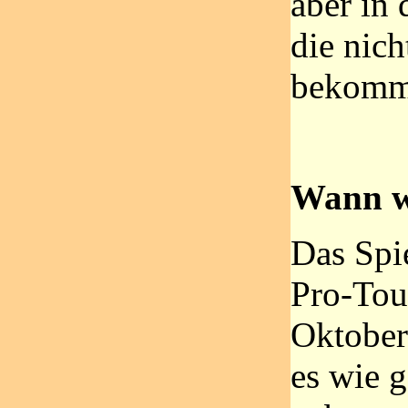
aber in 
die nich
bekomm
Wann w
Das Spie
Pro-Tou
Oktober.
es wie 