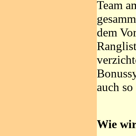
Team am
gesamme
dem Vor
Ranglis
verzicht
Bonussy
auch so 
Wie wir