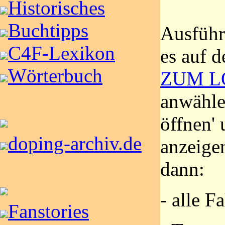
Historisches
Buchtipps
Ausführ
C4F-Lexikon
es auf d
Wörterbuch
ZUM L
anwähle
öffnen'
doping-archiv.de
anzeigen
dann:
- alle F
Fanstories