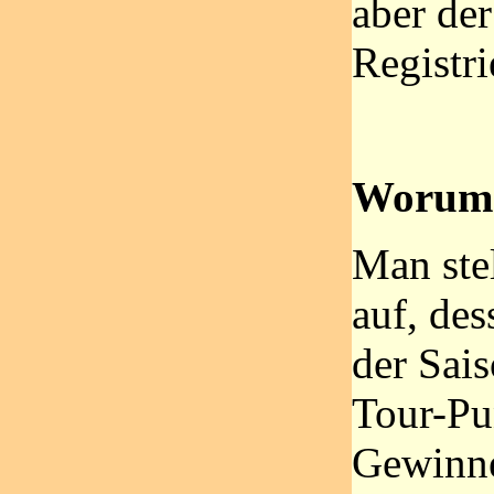
aber de
Registri
Worum 
Man stel
auf, de
der Sais
Tour-Pu
Gewinner