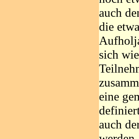
auch de
die etw
Aufholja
sich wie
Teilneh
zusamme
eine ge
definier
auch de
werden.