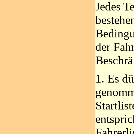
Jedes T
bestehe
Bedingu
der Fah
Beschrä
1. Es dü
genomme
Startlis
entspri
Fahrerli