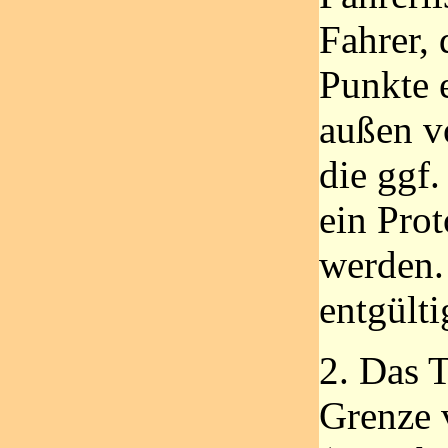
Fahrer,
Punkte e
außen vo
die ggf.
ein Pro
werden. 
entgülti
2. Das 
Grenze 