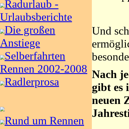
Radurlaub -
Urlaubsberichte
Die großen
Und sc
Anstiege
ermögli
Selberfahrten
besonde
Rennen 2002-2008
Nach j
Radlerprosa
gibt e
neuen 
Jahrest
Rund um Rennen