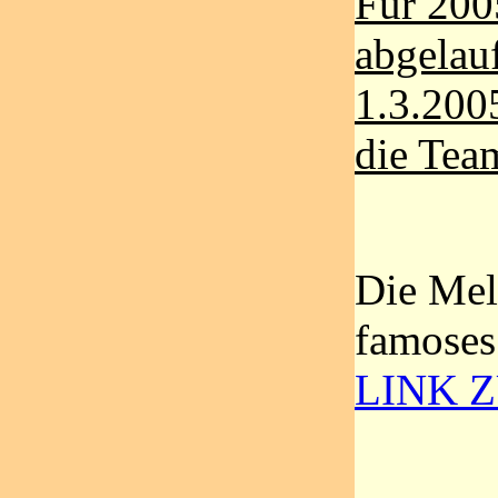
Für 200
abgelauf
1.3.200
die Tea
Die Mel
famoses
LINK 