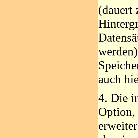
(dauert 
Hintergr
Datensä
werden),
Speiche
auch hi
4. Die 
Option, 
erweiter