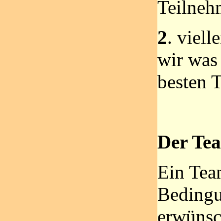
Teilneh
2
. viell
wir was 
besten T
Der Te
Ein Tea
Bedingu
erwünsc