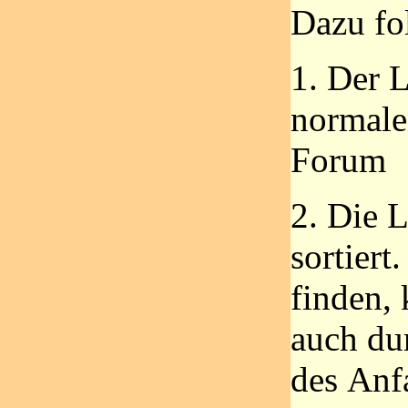
Dazu fo
1. Der 
normale
Forum
2. Die 
sortiert
finden, 
auch du
des Anf