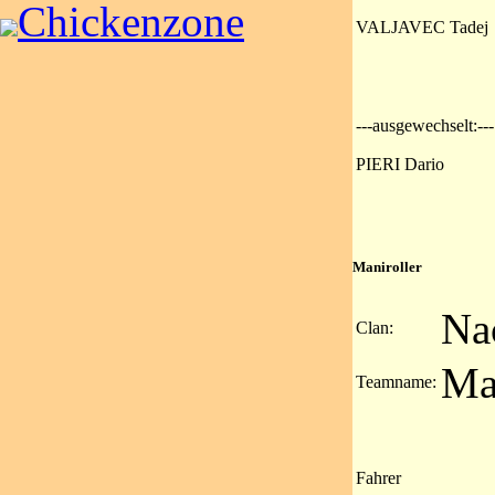
Chickenzone
VALJAVEC Tadej
---ausgewechselt:---
PIERI Dario
Maniroller
Na
Clan:
Ma
Teamname:
Fahrer