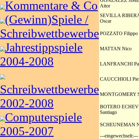
GONZALEZ JIM
Kommentare & Co
Aitor
(Gewinn)Spiele /
SEVILLA RIBER
Oscar
Schreibwettbewerbe
POZZATO Filippo
Jahrestippspiele
MATTAN Nico
2004-2008
LANFRANCHI Pa
CAUCCHIOLI Piet
Schreibwettbewerbe
MONTGOMERY S
2002-2008
BOTERO ECHEV
Santiago
Computerspiele
SCHEUNEMAN Ni
2005-2007
---eingewechselt:---