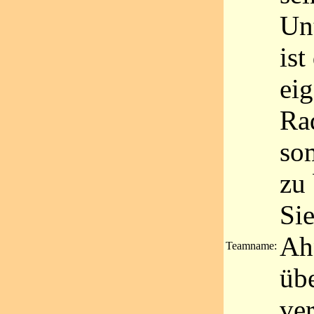
Un
is
ei
Ra
som
zu
Sie
Ah
Teamname:
übe
ver