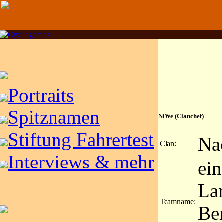
Portraits
Spitznamen
NiWe (Clanchef)
Stiftung Fahrertest
Na
Clan:
Interviews & mehr
ein
Lan
Teamname:
Be