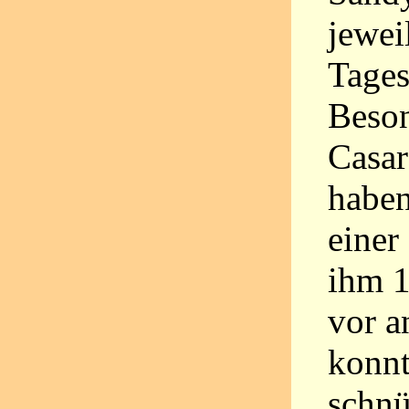
jewei
Tages
Beson
Casar
haben
einer
ihm 
vor a
konnt
schnü