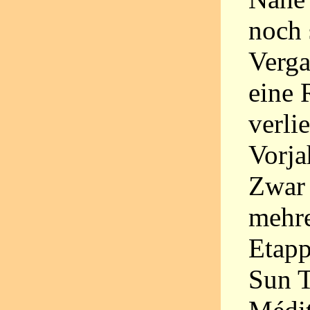
noch 
Verga
eine 
verli
Vorja
Zwar 
mehre
Etapp
Sun T