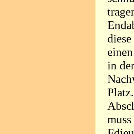
trage
Enda
diese
einen
in de
Nachw
Platz
Absch
muss 
Fdjeu