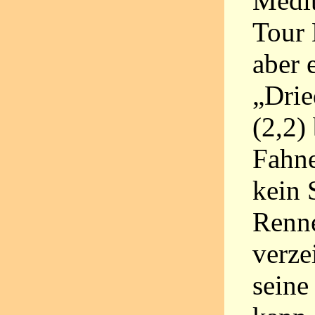
Médit
Tour 
aber 
„Drie
(2,2)
Fahne
kein 
Renne
verze
seine