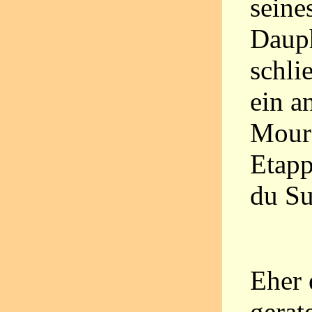
seine
Dauph
schli
ein a
Moure
Etapp
du Su
Eher 
gerat