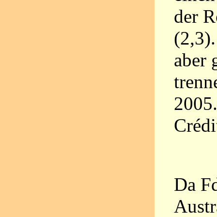
der R
(2,3)
aber 
trenn
2005.
Crédi
Da Fd
Austr