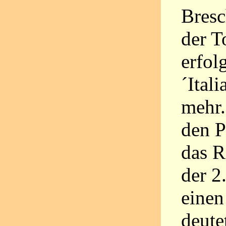
Bresc
der T
erfol
´Ital
mehr.
den P
das R
der 2
einen
deute