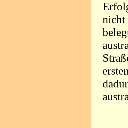
Erfol
nicht
beleg
austr
Straß
erste
dadur
austr