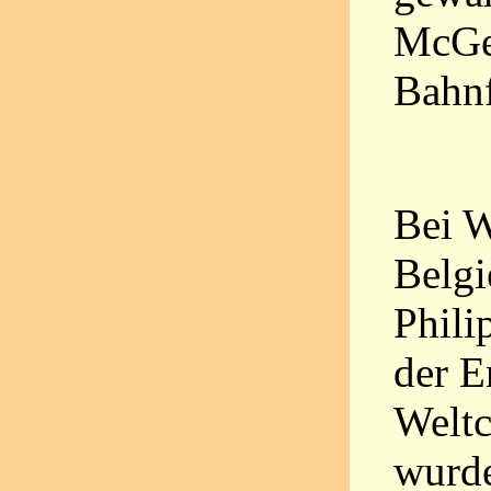
McGee
Bahnf
Bei W
Belgi
Phili
der E
Weltc
wurde