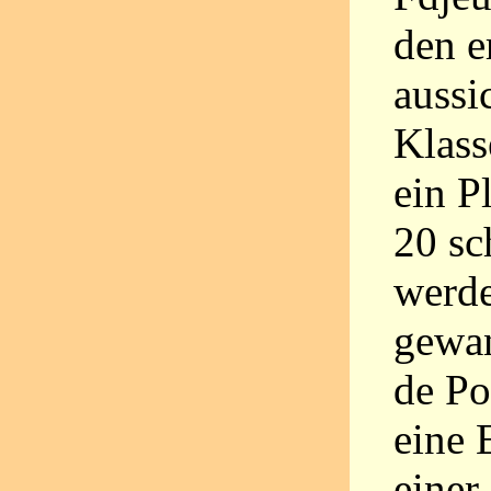
den e
aussi
Klass
ein P
20 sc
werde
gewan
de Po
eine 
einer