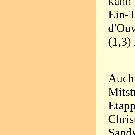
kann 
Ein-
d'Ouv
(1,3)
Auch 
Mitst
Etapp
Chri
Sandy