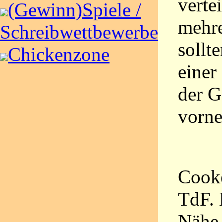
verte
(Gewinn)Spiele /
mehre
Schreibwettbewerbe
sollt
Chickenzone
einer
der G
vorne
Cooke
TdF. 
Nähe 