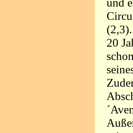
und e
Circu
(2,3)
20 Ja
schon
seine
Zudem
Absch
´Aven
Außer