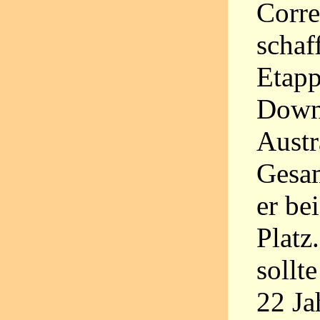
Corre
schaf
Etapp
Down 
Austr
Gesam
er be
Platz
sollt
22 Ja