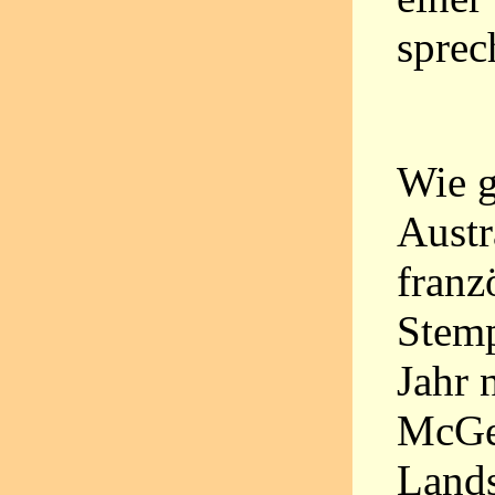
sprec
Wie g
Austr
franz
Stemp
Jahr 
McGee
Land