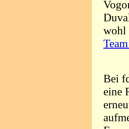
Vogon
Duval
wohl 
Team
Bei f
eine 
erneu
aufm