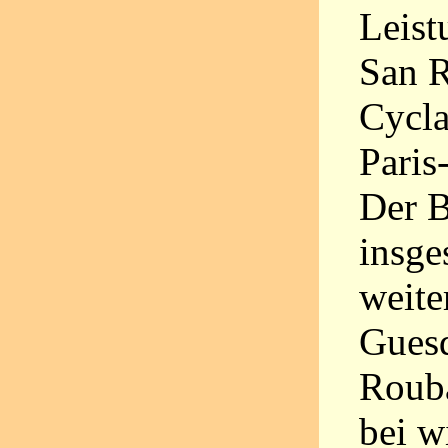
Leist
San 
Cycla
Paris
Der B
insge
weite
Guesd
Rouba
bei w