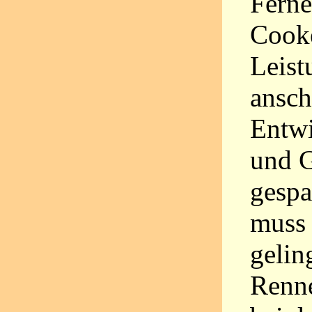
Ferne
Cooke
Leist
ansch
Entwi
und G
gespa
muss 
gelin
Renne