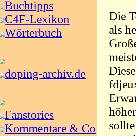
Buchtipps
Die T
C4F-Lexikon
als h
Wörterbuch
Große
meist
Diese
doping-archiv.de
fdjeu
Erwar
höher
Fanstories
sollt
Kommentare & Co