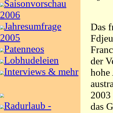
Saisonvorschau
2006
Jahresumfrage
Das f
2005
Fdjeu
Patenneos
Franc
Lobhudeleien
der V
Interviews & mehr
hohe 
austr
2003
Radurlaub -
das G