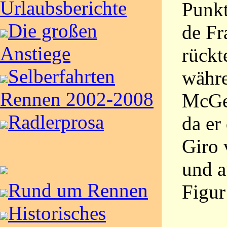
Urlaubsberichte
Punkt
Die großen
de Fr
Anstiege
rückt
Selberfahrten
währe
Rennen 2002-2008
McGee
Radlerprosa
da er
Giro 
und a
Rund um Rennen
Figur
Historisches