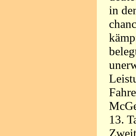
in de
chanc
kämpf
beleg
unerw
Leist
Fahre
McGee
13. T
Zweit