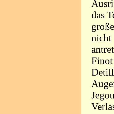
Ausri
das T
große
nicht
antre
Finot
Detil
Auger
Jegou
Verla