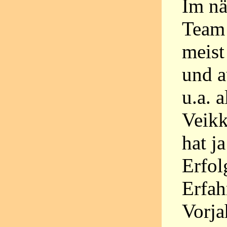
Im nä
Team 
meist
und a
u.a. 
Veik
hat j
Erfol
Erfah
Vorja