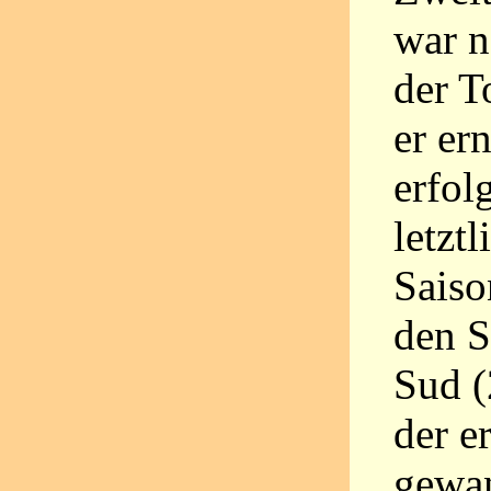
war n
der T
er er
erfol
letzt
Saiso
den S
Sud (
der e
gewan