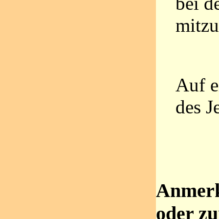
bei d
mitzu
Auf e
des J
Anmer
oder zu