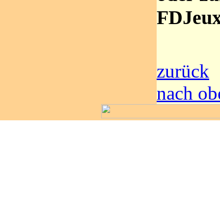
FDJeux
zurück
nach ob