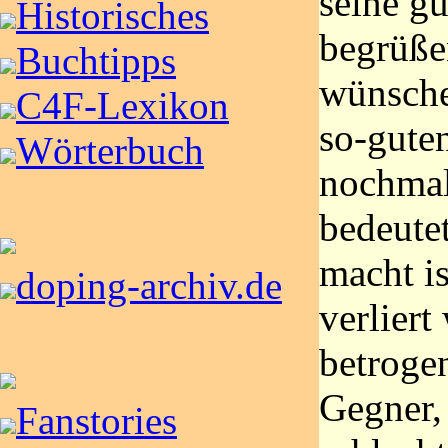
seine g
Historisches
begrüße
Buchtipps
wünschen
C4F-Lexikon
so-gute
Wörterbuch
nochmal
bedeutet
macht is
doping-archiv.de
verliert
betroge
Gegner, 
Fanstories