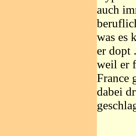
auch imm
berufli
was es k
er dopt 
weil er 
France 
dabei dr
geschla