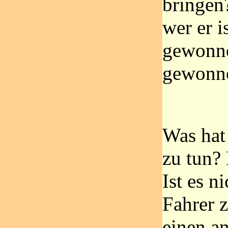
bringen
wer er i
gewonne
gewonnen
Was hat 
zu tun? 
Ist es n
Fahrer z
einen a