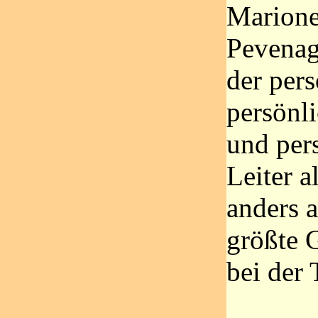
Marione
Pevenage
der pers
persönl
und per
Leiter a
anders a
größte 
bei der 