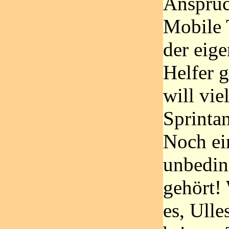
Anspruc
Mobile 
der eige
Helfer g
will vie
Sprinta
Noch ei
unbedin
gehört!
es, Ull