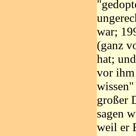
"gedopt
ungerech
war; 199
(ganz v
hat; und
vor ihm 
wissen"
großer D
sagen wi
weil er 