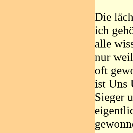
Die läch
ich gehö
alle wis
nur weil
oft gew
ist Uns 
Sieger u
eigentli
gewonne