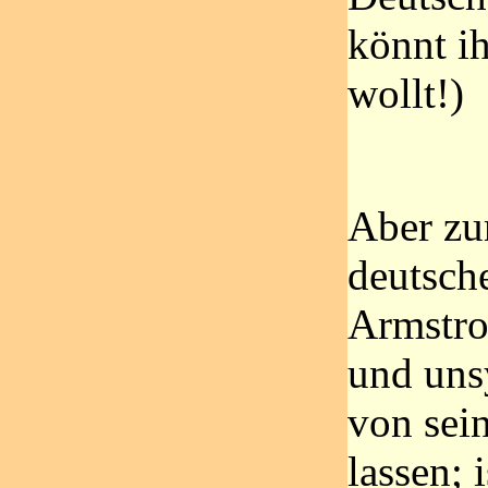
könnt ih
wollt!)
Aber zu
deutsch
Armstro
und uns
von sei
lassen; 