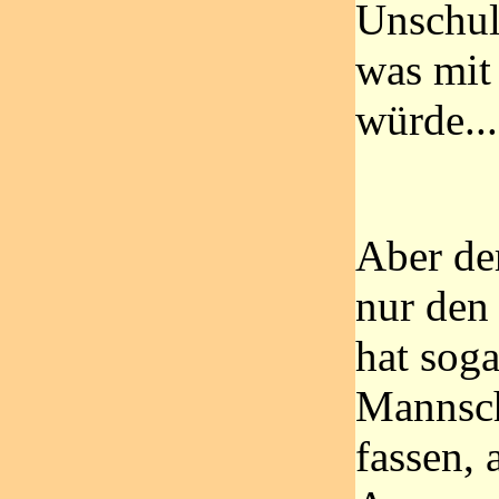
Unschul
was mit
würde...
Aber der
nur den
hat soga
Mannscha
fassen, 