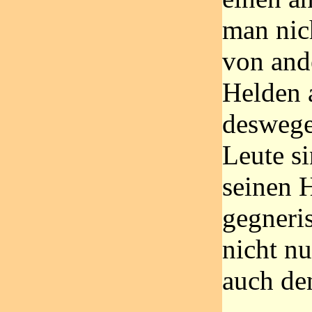
man nic
von and
Helden 
deswege
Leute s
seinen 
gegneri
nicht nu
auch de