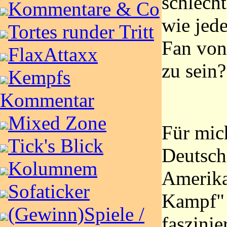
schlech
Kommentare & Co
wie jed
Tortes runder Tritt
Fan von
FlaxAttaxx
zu sein?
Kempfs
Kommentar
Mixed Zone
Für mich
Tick's Blick
Deutsch
Kolumnem
Amerikan
Sofaticker
Kampf" 
(Gewinn)Spiele /
faszini