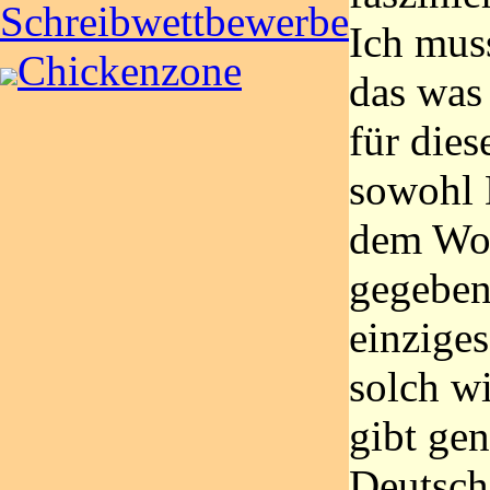
Schreibwettbewerbe
Ich muss
Chickenzone
das was 
für dies
sowohl 
dem Wor
gegeben
einziges
solch w
gibt gen
Deutsch