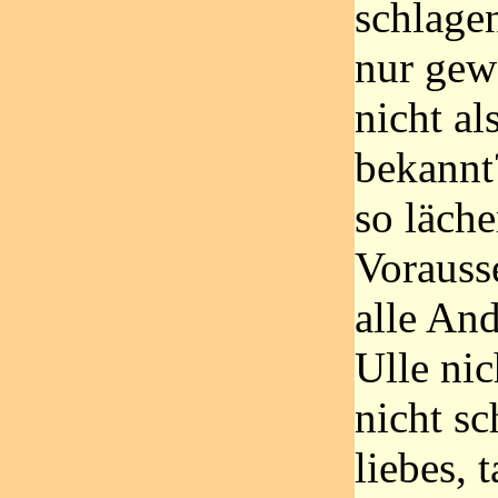
schlagen
nur gew
nicht al
bekannt
so läche
Vorauss
alle An
Ulle nic
nicht s
liebes, t