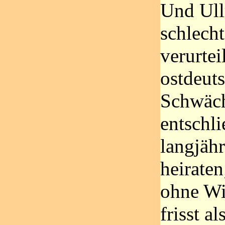
Und Ullr
schlecht
verurtei
ostdeuts
Schwächl
entschli
langjäh
heiraten
ohne Wil
frisst al